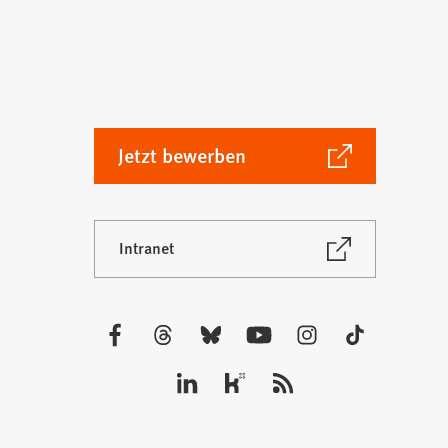
(Öffnet
Jetzt bewerben
in
einem
neuen
(Öffnet
Intranet
Tab)
in
einem
neuen
Tab)