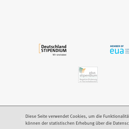
e
i
n
e
m
n
e
u
e
n
T
a
b
)
Diese Seite verwendet Cookies, um die Funktionalitä
Impressum
Datenschutz
Barrierefreiheit
F
(Öffnet in einem neuen Tab)
können der statistischen Erhebung über die Datensc