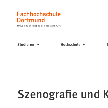
Fachhochschule
Inhalt anspringen
Dortmund
Sprache
-
Studium,
Studiengänge,
Studieren
Hochschule
Bewerbung
Szenografie und 