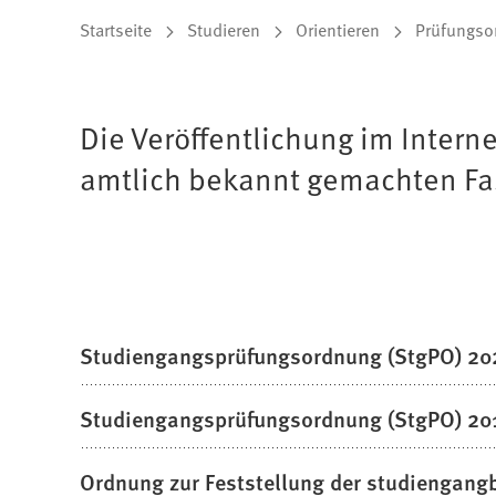
Sie
Startseite
Studieren
Orientieren
Prüfungso
befinden
sich
Die Veröffentlichung im Interne
hier:
amtlich bekannt gemachten F
Studiengangsprüfungsordnung (StgPO) 20
Studiengangsprüfungsordnung (StgPO) 201
Ordnung zur Feststellung der studiengang