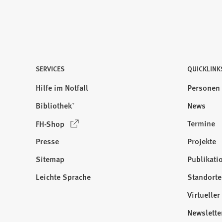
SERVICES
QUICKLINK
Hilfe im Notfall
Personen
Bibliothek⁺
News
(
Termine
FH-Shop
Ö
Presse
Projekte
f
f
Sitemap
Publikati
Besuchen
n
Sie
Leichte Sprache
Standorte
e
uns
t
Virtuelle
auf:
i
Newslette
n