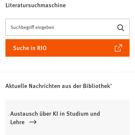
Literatursuchmaschine
Freitextsuche
Suchbegriff eingeben
(Öffnet
Suche in RIO
in
einem
neuen
Tab)
Aktuelle Nachrichten aus der Bibliothek⁺
Austausch über KI in Studium und
Lehre