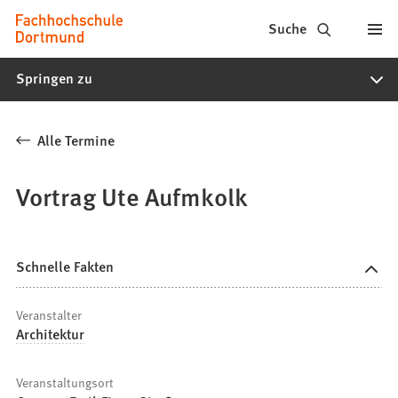
Fachhochschule
Inhalt anspringen
Suche
Dortmund
Springen zu
-
Studium,
Alle Termine
Studiengänge,
Bewerbung
Vortrag Ute Aufmkolk
Schnelle Fakten
Veranstalter
Architektur
Veranstaltungsort