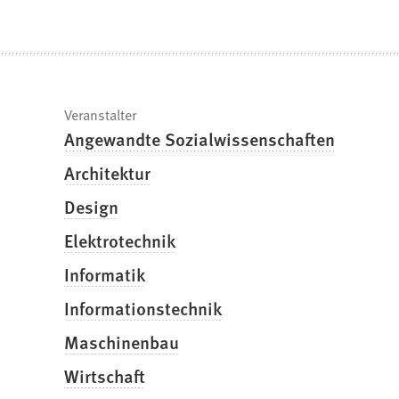
befinden
sich
hier:
Schnelle
Veranstalter
Angewandte Sozialwissenschaften
Fakten
Architektur
Design
Elektrotechnik
Informatik
Informationstechnik
Maschinenbau
Wirtschaft