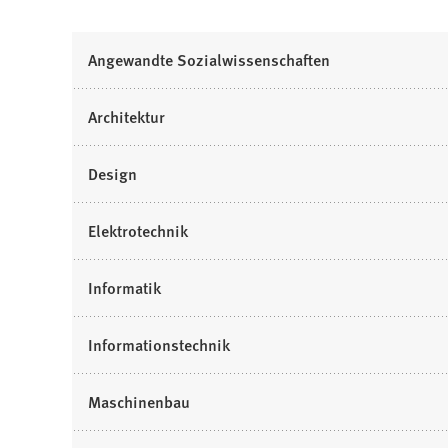
i
n
Angewandte Sozialwissenschaften
e
i
n
Architektur
e
m
Design
n
e
u
Elektrotechnik
e
n
Informatik
T
a
Informationstechnik
b
)
Maschinenbau