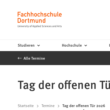
Fachhochschule
Inhalt anspringen
Dortmund
Sprache
-
Studium,
Studiengänge,
Studieren
Hochschule
Bewerbung
Alle Termine
Tag der offenen T
Sie
Startseite
Termine
Tag der offenen Tür 2026