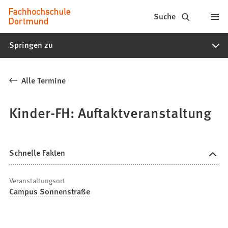
Fachhochschule
Inhalt anspringen
Suche
Dortmund
Springen zu
-
Studium,
Alle Termine
Studiengänge,
Bewerbung
Kinder-FH: Auftaktveranstaltung
Schnelle Fakten
Veranstaltungsort
Campus Sonnenstraße