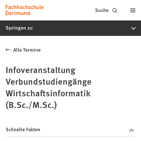
Fachhochschule
Inhalt anspringen
Suche
Dortmund
Springen zu
-
Studium,
Alle Termine
Studiengänge,
Bewerbung
Infoveranstaltung
Verbundstudiengänge
Wirtschaftsinformatik
(B.Sc./M.Sc.)
Schnelle Fakten