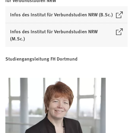
für Verbundstudien NRW
(
Infos des Institut für Verbundstudien NRW (B.Sc.)
Ö
f
Infos des Institut für Verbundstudien NRW
f
(
(M.Sc.)
n
Ö
e
f
t
Studiengangsleitung FH Dortmund
f
i
n
n
e
e
t
i
i
n
n
e
e
m
i
n
n
e
e
u
m