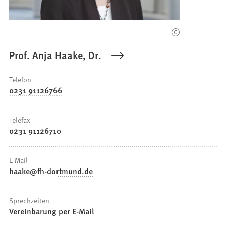
e
n
n
e
T
u
a
e
b
Prof. Anja Haake, Dr.
n
)
T
Telefon
a
0231 91126766
b
)
Telefax
0231 91126710
E-Mail
haake
fh-dortmund
de
Sprechzeiten
Vereinbarung per E-Mail