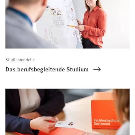
T
a
b
)
Studienmodelle
Das berufsbegleitende Studium