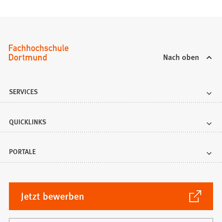
T
a
b
)
Nach oben
SERVICES
QUICKLINKS
PORTALE
(Öffnet
Jetzt bewerben
in
einem