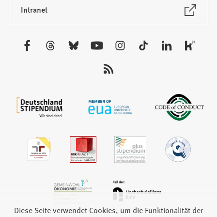
neuen
(Öffnet
Intranet
in
Tab)
einem
neuen
Besuchen
Tab)
Sie
uns
auf:
Diese Seite verwendet Cookies, um die Funktionalität der