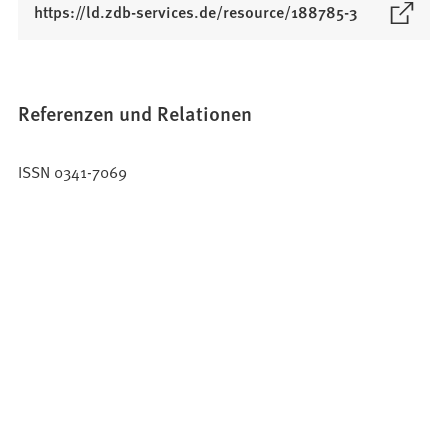
(
https://ld.zdb-services.de/resource/188785-3
Ö
f
f
n
Referenzen und Relationen
e
t
ISSN 0341-7069
i
n
e
i
n
e
m
n
e
u
e
n