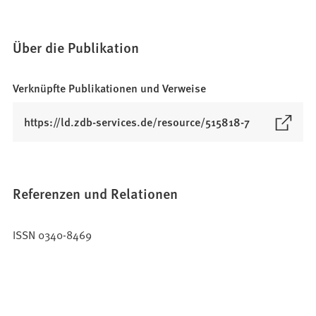
Über die Publikation
Verknüpfte Publikationen und Verweise
(
https://ld.zdb-services.de/resource/515818-7
Ö
f
f
n
Referenzen und Relationen
e
t
ISSN 0340-8469
i
n
e
i
n