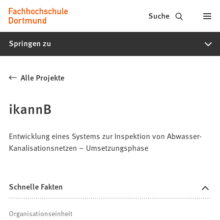
Fachhochschule
Inhalt anspringen
Suche
Dortmund
Springen zu
-
Studium,
Alle Projekte
Studiengänge,
Bewerbung
ikannB
Entwicklung eines Systems zur Inspektion von Abwasser-
Kanalisationsnetzen – Umsetzungsphase
Schnelle Fakten
Organisationseinheit