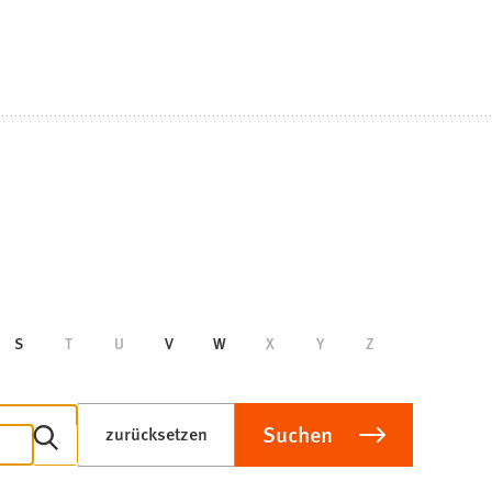
S
T
U
V
W
X
Y
Z
Suchen
zurücksetzen