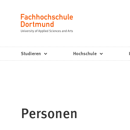
Fachhochschule
Inhalt anspringen
Dortmund
Sprache
-
Studium,
Studiengänge,
Studieren
Hochschule
Bewerbung
Personen