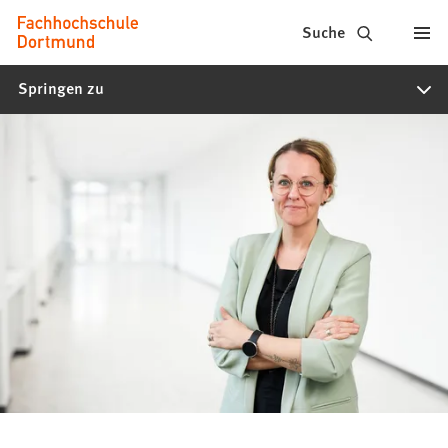
Fachhochschule
Inhalt anspringen
Suche
Dortmund
Springen zu
-
Studium,
Studiengänge,
Bewerbung