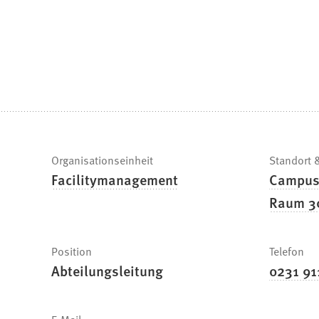
befinden
sich
hier:
Schnelle
Organisationseinheit
Standort
Facilitymanagement
Campus
Fakten
Raum 3
Position
Telefon
Abteilungsleitung
0231 9