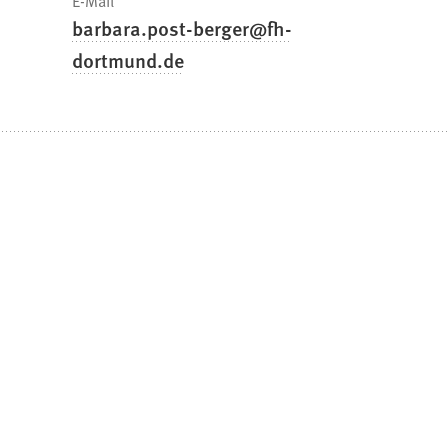
E-Mail
barbara.post-berger
fh-
dortmund
de