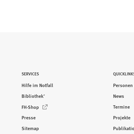
SERVICES
QUICKLINK
Hilfe im Notfall
Personen
Bibliothek⁺
News
(
Termine
FH-Shop
Ö
Presse
Projekte
f
f
Sitemap
Publikati
Besuchen