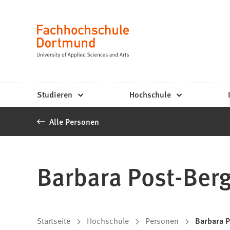
Fachhochschule
Inhalt anspringen
Dortmund
Sprache
-
Studium,
Studiengänge,
Studieren
Hochschule
Bewerbung
Alle Personen
Barbara Post-Ber
Sie
Startseite
Hochschule
Personen
Barbara P