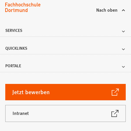
Nach oben
SERVICES
QUICKLINKS
PORTALE
(Öffnet
Jetzt bewerben
in
einem
neuen
(Öffnet
Intranet
in
Tab)
einem
neuen