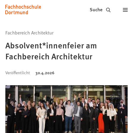
Fachhochschule
Inhalt anspringen
Suche
Dortmund
-
Fachbereich Architektur
Studium,
Absolvent*innenfeier am
Studiengänge,
Fachbereich Architektur
Bewerbung
Veröffentlicht
30.4.2026