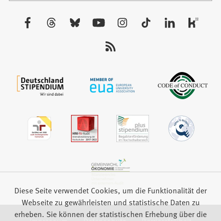
einem
neuen
Besuchen
Tab)
Sie
uns
auf:
Diese Seite verwendet Cookies, um die Funktionalität der
Webseite zu gewährleisten und statistische Daten zu
erheben. Sie können der statistischen Erhebung über die
Impressum
Datenschutz
Barrierefreiheit