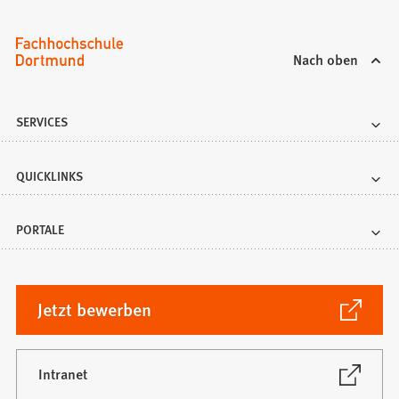
Nach oben
SERVICES
QUICKLINKS
PORTALE
(Öffnet
Jetzt bewerben
in
einem
neuen
(Öffnet
Intranet
in
Tab)