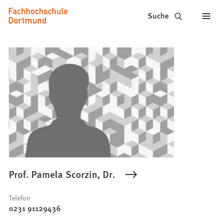
Fachhochschule
Inhalt anspringen
Suche
Dortmund
-
Studium,
Studiengänge,
Bewerbung
Prof. Pamela Scorzin, Dr.
Telefon
0231 91129436