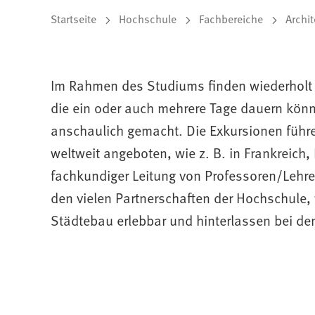
Sie
Startseite
Hochschule
Fachbereiche
Archit
befinden
sich
Im Rahmen des Studiums finden wiederholt P
hier:
die ein oder auch mehrere Tage dauern könne
anschaulich gemacht. Die Exkursionen führe
weltweit angeboten, wie z. B. in Frankreich, 
fachkundiger Leitung von Professoren/Leh
den vielen Partnerschaften der Hochschule, 
Städtebau erlebbar und hinterlassen bei de