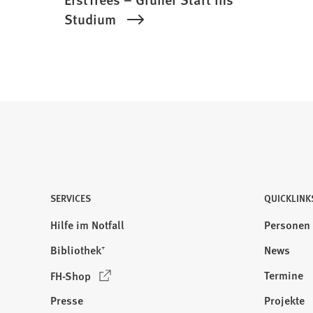
Studium
SERVICES
QUICKLINK
Hilfe im Notfall
Personen
Bibliothek⁺
News
(
Termine
FH-Shop
Ö
Presse
Projekte
f