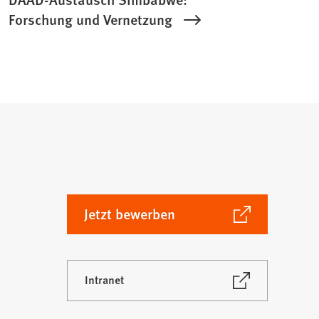
Forschung und Vernetzung
(Öffnet
Jetzt bewerben
in
einem
neuen
(Öffnet
Intranet
Tab)
in
einem