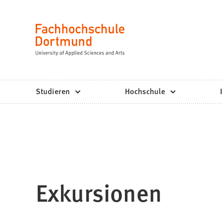
Fachhochschule
Inhalt anspringen
Dortmund
Sprache
-
Studium,
Studiengänge,
Studieren
Hochschule
Bewerbung
Exkursionen