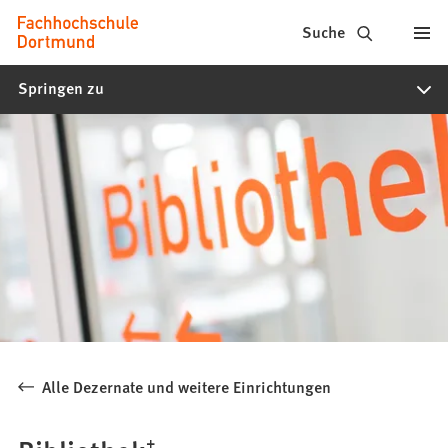
Fachhochschule
Inhalt anspringen
Suche
Dortmund
Springen zu
-
Studium,
Studiengänge,
Bewerbung
Alle Dezernate und weitere Einrichtungen