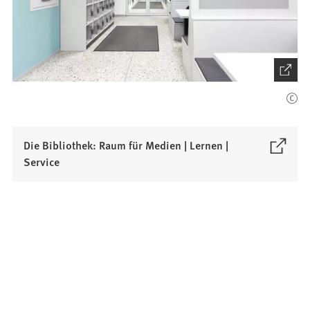
(Öffnet
in
einem
neuen
Tab)
Die Bibliothek: Raum für Medien | Lernen |
(
Service
Ö
f
f
n
e
t
i
n