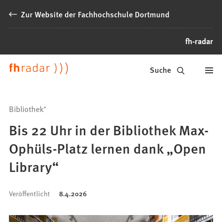
Inhalt anspringen
Zur Website der Fachhochschule Dortmund
fh-radar
News
Suche
der
FH
Bibliothek⁺
Dortmund
Bis 22 Uhr in der Bibliothek Max-
Ophüls-Platz lernen dank „Open
Library“
Veröffentlicht
8.4.2026