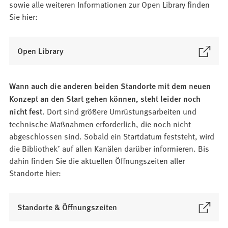
sowie alle weiteren Informationen zur Open Library finden
Sie hier:
(
Open Library
Ö
f
Wann auch die anderen beiden Standorte mit dem neuen
f
Konzept an den Start gehen können, steht leider noch
n
nicht fest
. Dort sind größere Umrüstungsarbeiten und
e
t
technische Maßnahmen erforderlich, die noch nicht
i
abgeschlossen sind. Sobald ein Startdatum feststeht, wird
n
die Bibliothek⁺ auf allen Kanälen darüber informieren. Bis
e
dahin finden Sie die aktuellen Öffnungszeiten aller
i
Standorte hier:
n
e
(
Standorte & Öffnungszeiten
m
Ö
n