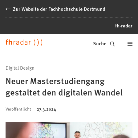
Inhalt anspringen
Zur Website der Fachhochschule Dortmund
fh-radar
News
Suche
der
FH
Digital Design
Dortmund
Neuer Masterstudiengang
gestaltet den digitalen Wandel
Veröffentlicht
27.3.2024